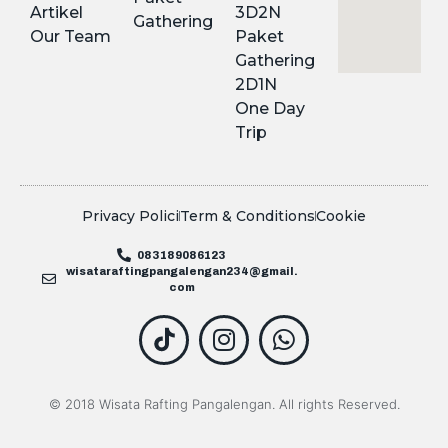
Artikel
3D2N
Gathering
Our Team
Paket
Gathering
2D1N
One Day
Trip
Privacy Polici
Term & Conditions
Cookie
083189086123
wisataraftingpangalengan234@gmail.
com
© 2018 Wisata Rafting Pangalengan. All rights Reserved.