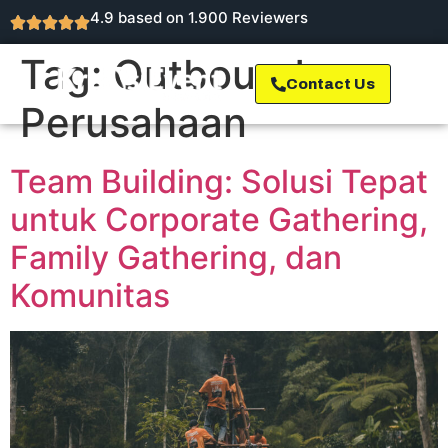
4.9 based on 1.900 Reviewers
Tag:
Outbound
Contact Us
Perusahaan
Team Building: Solusi Tepat
untuk Corporate Gathering,
Family Gathering, dan
Komunitas