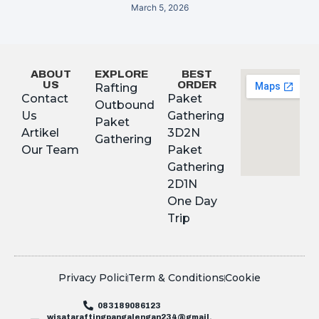
March 5, 2026
ABOUT
EXPLORE
BEST
US
ORDER
Rafting
Contact
Paket
Outbound
Us
Gathering
Paket
Artikel
3D2N
Gathering
Our Team
Paket
Gathering
2D1N
One Day
Trip
Privacy Polici
Term & Conditions
Cookie
083189086123
wisataraftingpangalengan234@gmail.