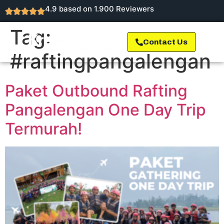
4.9 based on 1.900 Reviewers
Tag:
Contact Us
#raftingpangalengan
Paket Outbound Rafting
Pangalengan One Day Trip
Termurah!