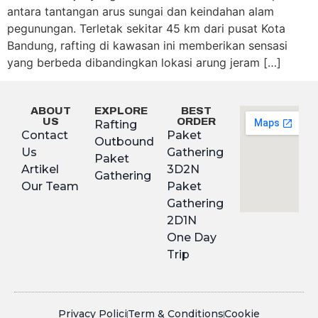
antara tantangan arus sungai dan keindahan alam
pegunungan. Terletak sekitar 45 km dari pusat Kota
Bandung, rafting di kawasan ini memberikan sensasi
yang berbeda dibandingkan lokasi arung jeram […]
ABOUT
EXPLORE
BEST
US
ORDER
Rafting
Contact
Paket
Outbound
Us
Gathering
Paket
Artikel
3D2N
Gathering
Our Team
Paket
Gathering
2D1N
One Day
Trip
Privacy Polici
Term & Conditions
Cookie